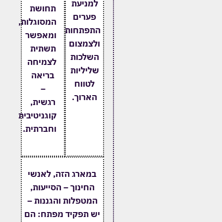
למניעת
תחושת
פערים
המסוגלות,
התפתחותיים
ומאפשר
ולצמצום
תשתית
השלכות
לצמיחה
שליליות
בריאה
לטווח
–
הארוך.
רגשית,
קוגניטיבית
וחברתית.
במארג הזה, לאנשי
החינוך – הסייעות,
המטפלות והגננות –
יש תפקיד מפתח: הם