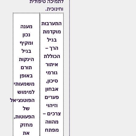
לתמיכה טיפולית
וחינוכית.
התערבות
מענה
מוקדמת
נכון
בגיל
ומקיף
הרך –
בגיל
הכוללת
הינקות
איתור
תורם
גורמי
באופן
סיכון,
משמעותי
אבחון
למימוש
פערים
הפוטנציאל
וזיהוי
של
צרכים –
הפעוטות,
מהווה
מחזק
מפתח
את