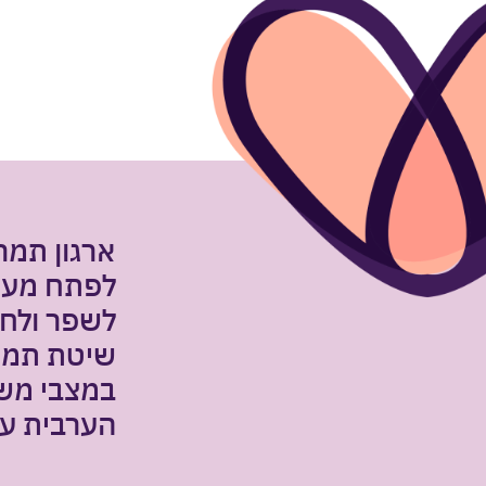
ארגון תמר נוסד ב-2015 על-ידי אנשי טי
לפתח מעני
לשפר ולחז
שיטת תמר 
במצבי משב
הערבית על