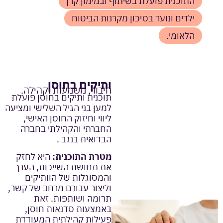
התוכנית פועלת בשיתוף ובמימון קרן
ילדים ונוער בסיכון מקרנות הביטוח
הלאומי.
ותיקים בחוסן
חיבור, משמעות וקהילה.
תוכנית ותיקים בחוסן פועלת
למען בני הגיל השלישי ומציעה
ליווי וחיזוק החוסן האישי,
החברתי והקהילתי בחברה
הבדואית בנגב .
מטרת התוכנית:
היא לחזק
את תחושת השייכות, הערך
והמסוגלות של הוותיקים
וליצור עבורם מרחב של קשר,
תרומה ושותפות. זאת
באמצעות סדנאות חוסן,
פעילות קהילתית המעודדת